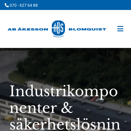
070 - 627 64 88

Industrikompo
nenter &
säkerhetslösnin